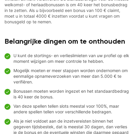
welkomst- of herlaadbonussen is om 40 keer het bonusbedrag
in te zetten. Als u bijvoorbeeld een bonus van 100 € claimt,
moet u in totaal 4000 € inzetten voordat u kunt vragen om
bonusgeld op te nemen.
Belangrijke dingen om te onthouden
U kunt de stortings- en verlieslimieten van uw profiel op elk
moment wijzigen om meer controle te hebben.
Mogelijk moeten er meer stappen worden ondernomen om
eenmalige opnameverzoeken van meer dan 5.000 € te
verifiëren.
Bonussen moeten worden ingezet en het standaardbedrag
is 40 keer de bonus.
Van deze spellen tellen slots meestal voor 100%, maar
andere spellen tellen voor verschillende bedragen.
Als je niet voldoet aan de inzetvereisten binnen het
gegeven tijdsbestek, dat is meestal 30 dagen, dan verlies
je de bonus en de eventuele winsten die daarmee gepaard