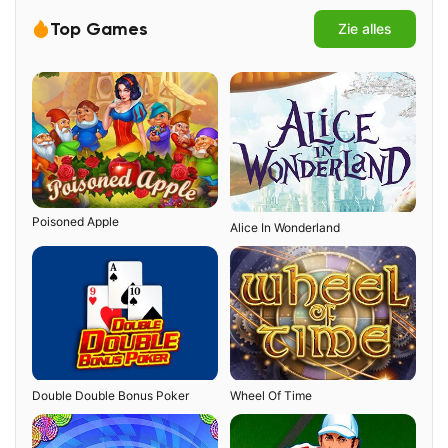
Top Games
Zie alles
Poisoned Apple
Alice In Wonderland
Double Double Bonus Poker
Wheel Of Time