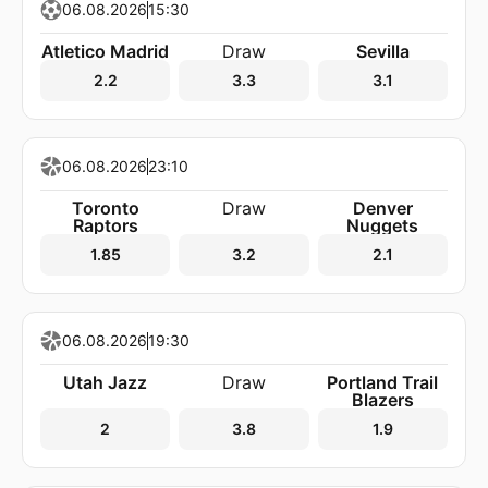
06.08.2026
15:30
Atletico Madrid
Draw
Sevilla
2.2
3.3
3.1
06.08.2026
23:10
Toronto
Draw
Denver
Raptors
Nuggets
1.85
3.2
2.1
06.08.2026
19:30
Utah Jazz
Draw
Portland Trail
Blazers
2
3.8
1.9