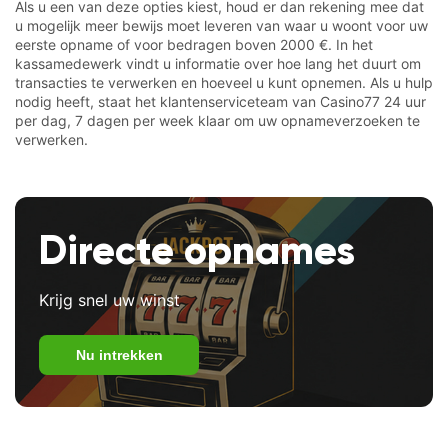
Als u een van deze opties kiest, houd er dan rekening mee dat
u mogelijk meer bewijs moet leveren van waar u woont voor uw
eerste opname of voor bedragen boven 2000 €. In het
kassamedewerk vindt u informatie over hoe lang het duurt om
transacties te verwerken en hoeveel u kunt opnemen. Als u hulp
nodig heeft, staat het klantenserviceteam van Casino77 24 uur
per dag, 7 dagen per week klaar om uw opnameverzoeken te
verwerken.
Directe opnames
Krijg snel uw winst
Nu intrekken