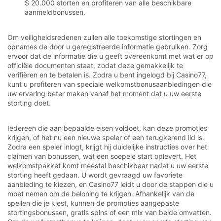
$ 20.000 storten en profiteren van alle beschikbare
aanmeldbonussen.
Om veiligheidsredenen zullen alle toekomstige stortingen en
opnames de door u geregistreerde informatie gebruiken. Zorg
ervoor dat de informatie die u geeft overeenkomt met wat er op
officiële documenten staat, zodat deze gemakkelijk te
verifiëren en te betalen is. Zodra u bent ingelogd bij Casino77,
kunt u profiteren van speciale welkomstbonusaanbiedingen die
uw ervaring beter maken vanaf het moment dat u uw eerste
storting doet.
Iedereen die aan bepaalde eisen voldoet, kan deze promoties
krijgen, of het nu een nieuwe speler of een terugkerend lid is.
Zodra een speler inlogt, krijgt hij duidelijke instructies over het
claimen van bonussen, wat een soepele start oplevert. Het
welkomstpakket komt meestal beschikbaar nadat u uw eerste
storting heeft gedaan. U wordt gevraagd uw favoriete
aanbieding te kiezen, en Casino77 leidt u door de stappen die u
moet nemen om de beloning te krijgen. Afhankelijk van de
spellen die je kiest, kunnen de promoties aangepaste
stortingsbonussen, gratis spins of een mix van beide omvatten.