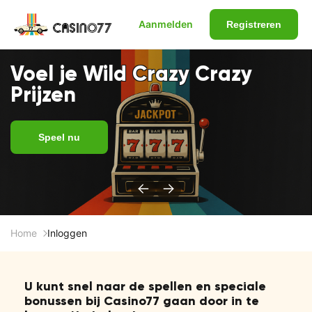
Aanmelden
Registreren
Voel je Wild Crazy Crazy
Prijzen
Speel nu
Home
Inloggen
U kunt snel naar de spellen en speciale
bonussen bij Casino77 gaan door in te