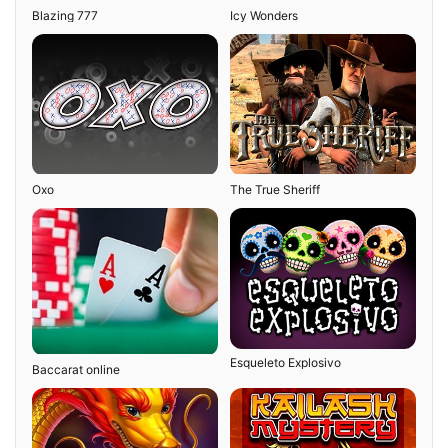
Blazing 777
Icy Wonders
Oxo
The True Sheriff
Esqueleto Explosivo
Baccarat online