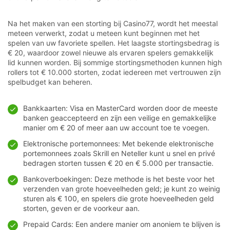
Na het maken van een storting bij Casino77, wordt het meestal
meteen verwerkt, zodat u meteen kunt beginnen met het
spelen van uw favoriete spellen. Het laagste stortingsbedrag is
€ 20, waardoor zowel nieuwe als ervaren spelers gemakkelijk
lid kunnen worden. Bij sommige stortingsmethoden kunnen high
rollers tot € 10.000 storten, zodat iedereen met vertrouwen zijn
spelbudget kan beheren.
Bankkaarten: Visa en MasterCard worden door de meeste
banken geaccepteerd en zijn een veilige en gemakkelijke
manier om € 20 of meer aan uw account toe te voegen.
Elektronische portemonnees: Met bekende elektronische
portemonnees zoals Skrill en Neteller kunt u snel en privé
bedragen storten tussen € 20 en € 5.000 per transactie.
Bankoverboekingen: Deze methode is het beste voor het
verzenden van grote hoeveelheden geld; je kunt zo weinig
sturen als € 100, en spelers die grote hoeveelheden geld
storten, geven er de voorkeur aan.
Prepaid Cards: Een andere manier om anoniem te blijven is