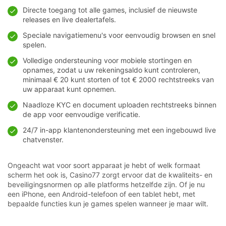
Directe toegang tot alle games, inclusief de nieuwste
releases en live dealertafels.
Speciale navigatiemenu's voor eenvoudig browsen en snel
spelen.
Volledige ondersteuning voor mobiele stortingen en
opnames, zodat u uw rekeningsaldo kunt controleren,
minimaal € 20 kunt storten of tot € 2000 rechtstreeks van
uw apparaat kunt opnemen.
Naadloze KYC en document uploaden rechtstreeks binnen
de app voor eenvoudige verificatie.
24/7 in-app klantenondersteuning met een ingebouwd live
chatvenster.
Ongeacht wat voor soort apparaat je hebt of welk formaat
scherm het ook is, Casino77 zorgt ervoor dat de kwaliteits- en
beveiligingsnormen op alle platforms hetzelfde zijn. Of je nu
een iPhone, een Android-telefoon of een tablet hebt, met
bepaalde functies kun je games spelen wanneer je maar wilt.