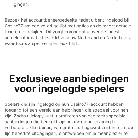
gingen.
Bezoek het accountbeheergedeelte nadat u bent ingelogd bij
Casino77 om een volledige lijst met opties en de meest actuele
limieten te bekijken. Dit zorgt ervoor dat u over de meest
actuele informatie beschikt voor uw Nederland en Nederlands,
waardoor uw spel veilig en leuk blijft.
Exclusieve aanbiedingen
voor ingelogde spelers
Spelers die zijn ingelogd op hun Casino77-account hebben
toegang tot een wereld aan beloningen die speciaal voor hen
zijn. Zodra u inlogt, kunt u profiteren van een reeks speciale
aanbiedingen die bedoeld zijn om uw game-ervaring te
verbeteren. Elke bonus, van grote stortingswedstrijden tot in de
tijd beperkte uitdagingen, is ontworpen om je meer plezier te