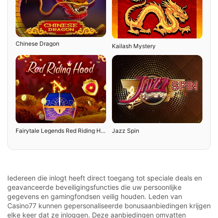
Chinese Dragon
Kailash Mystery
Fairytale Legends Red Riding Hood
Jazz Spin
Iedereen die inlogt heeft direct toegang tot speciale deals en
geavanceerde beveiligingsfuncties die uw persoonlijke
gegevens en gamingfondsen veilig houden. Leden van
Casino77 kunnen gepersonaliseerde bonusaanbiedingen krijgen
elke keer dat ze inloggen. Deze aanbiedingen omvatten