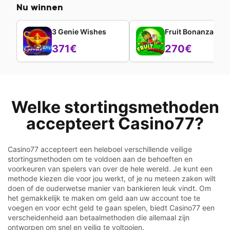
Nu winnen
3 Genie Wishes
Fruit Bonanza
371€
270€
Welke stortingsmethoden
accepteert Casino77?
Casino77 accepteert een heleboel verschillende veilige
stortingsmethoden om te voldoen aan de behoeften en
voorkeuren van spelers van over de hele wereld. Je kunt een
methode kiezen die voor jou werkt, of je nu meteen zaken wilt
doen of de ouderwetse manier van bankieren leuk vindt. Om
het gemakkelijk te maken om geld aan uw account toe te
voegen en voor echt geld te gaan spelen, biedt Casino77 een
verscheidenheid aan betaalmethoden die allemaal zijn
ontworpen om snel en veilig te voltooien.