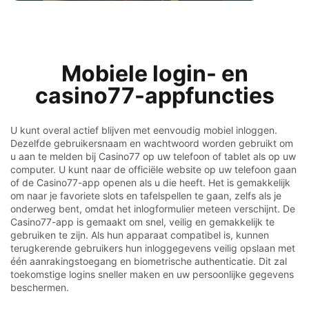
Mobiele login- en
casino77-appfuncties
U kunt overal actief blijven met eenvoudig mobiel inloggen.
Dezelfde gebruikersnaam en wachtwoord worden gebruikt om
u aan te melden bij Casino77 op uw telefoon of tablet als op uw
computer. U kunt naar de officiële website op uw telefoon gaan
of de Casino77-app openen als u die heeft. Het is gemakkelijk
om naar je favoriete slots en tafelspellen te gaan, zelfs als je
onderweg bent, omdat het inlogformulier meteen verschijnt. De
Casino77-app is gemaakt om snel, veilig en gemakkelijk te
gebruiken te zijn. Als hun apparaat compatibel is, kunnen
terugkerende gebruikers hun inloggegevens veilig opslaan met
één aanrakingstoegang en biometrische authenticatie. Dit zal
toekomstige logins sneller maken en uw persoonlijke gegevens
beschermen.