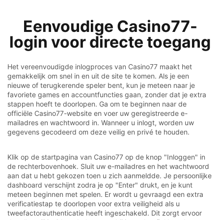
Eenvoudige Casino77-
login voor directe toegang
Het vereenvoudigde inlogproces van Casino77 maakt het
gemakkelijk om snel in en uit de site te komen. Als je een
nieuwe of terugkerende speler bent, kun je meteen naar je
favoriete games en accountfuncties gaan, zonder dat je extra
stappen hoeft te doorlopen. Ga om te beginnen naar de
officiële Casino77-website en voer uw geregistreerde e-
mailadres en wachtwoord in. Wanneer u inlogt, worden uw
gegevens gecodeerd om deze veilig en privé te houden.
Klik op de startpagina van Casino77 op de knop "Inloggen" in
de rechterbovenhoek. Sluit uw e-mailadres en het wachtwoord
aan dat u hebt gekozen toen u zich aanmeldde. Je persoonlijke
dashboard verschijnt zodra je op "Enter" drukt, en je kunt
meteen beginnen met spelen. Er wordt u gevraagd een extra
verificatiestap te doorlopen voor extra veiligheid als u
tweefactorauthenticatie heeft ingeschakeld. Dit zorgt ervoor