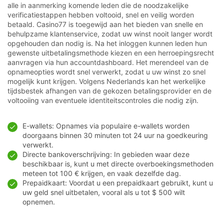
alle in aanmerking komende leden die de noodzakelijke
verificatiestappen hebben voltooid, snel en veilig worden
betaald. Casino77 is toegewijd aan het bieden van snelle en
behulpzame klantenservice, zodat uw winst nooit langer wordt
opgehouden dan nodig is. Na het inloggen kunnen leden hun
gewenste uitbetalingsmethode kiezen en een herroepingsrecht
aanvragen via hun accountdashboard. Het merendeel van de
opnameopties wordt snel verwerkt, zodat u uw winst zo snel
mogelijk kunt krijgen. Volgens Nederlands kan het werkelijke
tijdsbestek afhangen van de gekozen betalingsprovider en de
voltooiing van eventuele identiteitscontroles die nodig zijn.
E-wallets: Opnames via populaire e-wallets worden
doorgaans binnen 30 minuten tot 24 uur na goedkeuring
verwerkt.
Directe bankoverschrijving: In gebieden waar deze
beschikbaar is, kunt u met directe overboekingsmethoden
meteen tot 100 € krijgen, en vaak dezelfde dag.
Prepaidkaart: Voordat u een prepaidkaart gebruikt, kunt u
uw geld snel uitbetalen, vooral als u tot $ 500 wilt
opnemen.